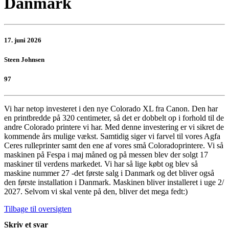
Danmark
17. juni 2026
Steen Johnsen
97
Vi har netop investeret i den nye Colorado XL fra Canon. Den har
en printbredde på 320 centimeter, så det er dobbelt op i forhold til de
andre Colorado printere vi har. Med denne investering er vi sikret de
kommende års mulige vækst. Samtidig siger vi farvel til vores Agfa
Ceres rulleprinter samt den ene af vores små Coloradoprintere. Vi så
maskinen på Fespa i maj måned og på messen blev der solgt 17
maskiner til verdens markedet. Vi har så lige købt og blev så
maskine nummer 27 -det første salg i Danmark og det bliver også
den første installation i Danmark. Maskinen bliver installeret i uge 2/
2027. Selvom vi skal vente på den, bliver det mega fedt:)
Tilbage til oversigten
Skriv et svar