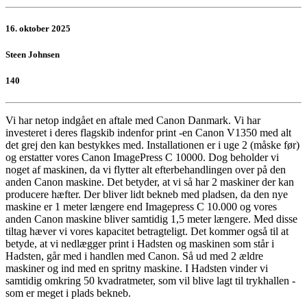
16. oktober 2025
Steen Johnsen
140
Vi har netop indgået en aftale med Canon Danmark. Vi har
investeret i deres flagskib indenfor print -en Canon V1350 med alt
det grej den kan bestykkes med. Installationen er i uge 2 (måske før)
og erstatter vores Canon ImagePress C 10000. Dog beholder vi
noget af maskinen, da vi flytter alt efterbehandlingen over på den
anden Canon maskine. Det betyder, at vi så har 2 maskiner der kan
producere hæfter. Der bliver lidt bekneb med pladsen, da den nye
maskine er 1 meter længere end Imagepress C 10.000 og vores
anden Canon maskine bliver samtidig 1,5 meter længere. Med disse
tiltag hæver vi vores kapacitet betragteligt. Det kommer også til at
betyde, at vi nedlægger print i Hadsten og maskinen som står i
Hadsten, går med i handlen med Canon. Så ud med 2 ældre
maskiner og ind med en spritny maskine. I Hadsten vinder vi
samtidig omkring 50 kvadratmeter, som vil blive lagt til trykhallen -
som er meget i plads bekneb.