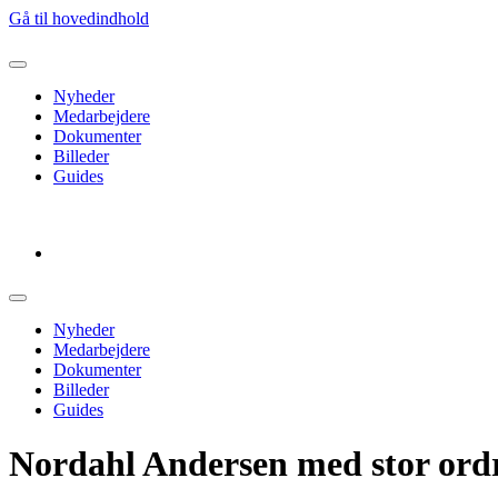
Gå til hovedindhold
Nyheder
Medarbejdere
Dokumenter
Billeder
Guides
Log ud
Nyheder
Medarbejdere
Dokumenter
Billeder
Guides
Nordahl Andersen med stor ord